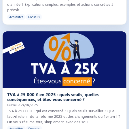
d’année ? Explications simples, exemples et actions concrètes à
prévoir.
Actualités
Conseils
Illustration de l’article « TVA à 25 000 € en 2025 : quels seuils, quelles
TVA à 25 000 € en 2025 : quels seuils, quelles
conséquences, et êtes-vous concerné ?
Publié le 24/04/2025
TVA à 25 000 € : qui est concerné ? Quels seuils surveiller ? Que
faut-il retenir de la réforme 2025 et des changements du 1er avril ?
On vous résume tout, simplement, avec des sou…
Actualités
Conseils