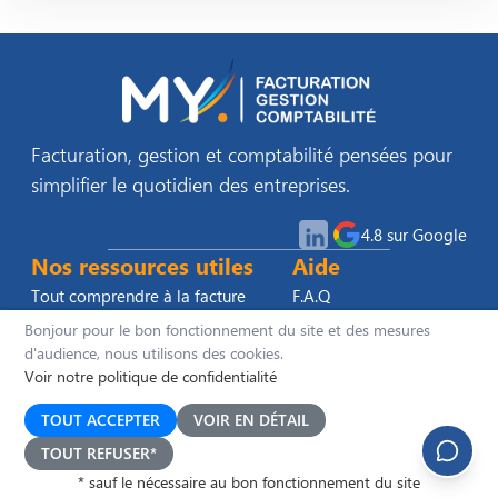
Facturation, gestion et comptabilité pensées pour
simplifier le quotidien des entreprises.
4.8 sur Google
Nos ressources utiles
Aide
Tout comprendre à la facture
F.A.Q
électronique
Demander une
Bonjour pour le bon fonctionnement du site et des mesures
Nos guides pratiques
démo
d'audience, nous utilisons des cookies.
Infos et conseils
Contact
Voir notre politique de confidentialité
Webinaires
Conformité
TOUT ACCEPTER
VOIR EN DÉTAIL
TOUT REFUSER*
RGPD
-
CGU
-
CGV
-
Mentions légales
* sauf le nécessaire au bon fonctionnement du site