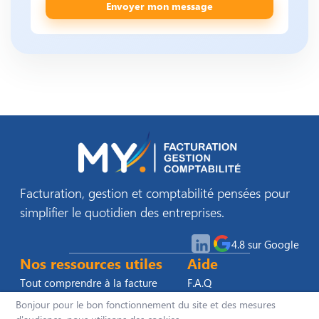
Envoyer mon message
Facturation, gestion et comptabilité pensées pour
simplifier le quotidien des entreprises.
4.8 sur Google
Nos ressources utiles
Aide
Tout comprendre à la facture
F.A.Q
électronique
Demander une
Bonjour pour le bon fonctionnement du site et des mesures
Nos guides pratiques
démo